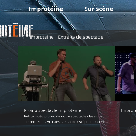
Improtéine
Sur scène
Improtéine - Extraits de spectacle
01:24
Promo spectacle Improtéine
Improt
Petite vidéo promo de notre spectacle classique
"Improtéine". Artistes sur scène : Stéphane Guertin
Olivier Nadon Vincent Poirier Olivier Fiset (musicien)
Caméra et montage : Productions Desroches