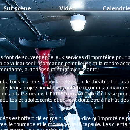
Sur scène
Vidéo
Calendri
s font de souvent appel aux services d’Improtéine pour p
n de vulgariser l’information pointilleuse et la rendre acce
mordante, autodérisoire et rafraîchissante!
 tous les jours ; pour la télévision, le théâtre, l’industr
eurs leurs projets individuels ont été reconnus à maintes 
a des prix Gémeaux, à l’ADISQ ou aux Trille Or. Ils se pro
adultes et adolescents et doivent donc être à l'affût de
idéos est offert clé en main. C’est-à-dire qu’Improtéine p
tes, le tournage et le montage de la capsule. Les clients re