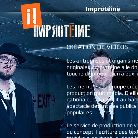
Improtéine
CRÉATION DE VIDÉOS
Les entreprises et organisme
originales. Improtéine a le do
touche d’humour bien à eux, 
Les membres du groupe créent à
production multimédia. D’aill
nationale, que ce soit au Gal
spectacle devant des publics 
populaires.
Le service de production de v
du concept, l’écriture des tex