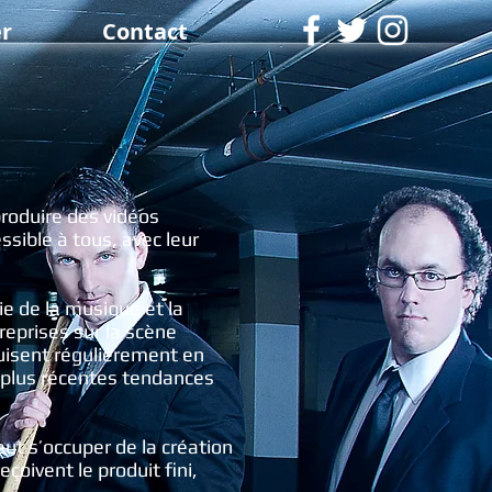
er
Contact
roduire des vidéos
ssible à tous, avec leur
ie de la musique et la
reprises sur la scène
duisent régulièrement en
s plus récentes tendances
eut s’occuper de la création
çoivent le produit fini,